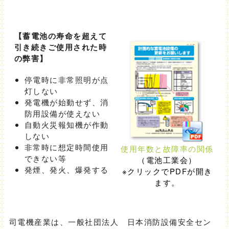
【蓄電池の寿命を超えて
引き続きご使用された時
の弊害】
停電時に非常照明が点
灯しない
発電機が始動せず、消
防用設備が使えない
自動火災報知機が作動
しない
非常時に想定時間使用
使用年数と故障率の関係
できない等
（電池工業会）
発煙、発火、爆発する
※クリックでPDFが開き
ます。
司電機産業は、一般社団法人 日本消防設備安全セン